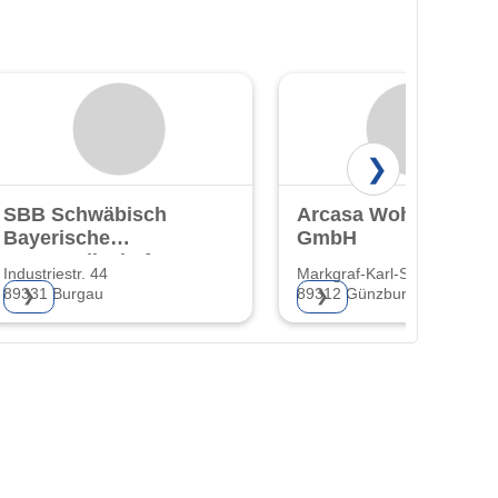
❯
SBB Schwäbisch
Arcasa Wohnbau
Bayerische
GmbH
Baugesellschaft
Industriestr. 44
Markgraf-Karl-Str. 33
mBH
89331 Burgau
89312 Günzburg
❯
❯