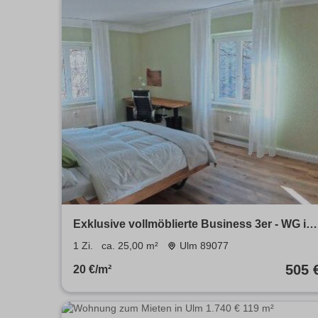
Exklusive vollmöblierte Business 3er - WG in
Ulm Weststadt
1 Zi.
ca. 25,00 m²
Ulm 89077
505 
20 €/m²