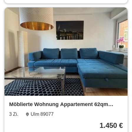
Möblierte Wohnung Appartement 62qm
Terrasse in Ulm Söflingen
3 Zi.
Ulm 89077
1.450 €