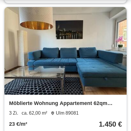
Möblierte Wohnung Appartement 62qm
Terrasse Ulm Söflingen
3 Zi.
ca. 62,00 m²
Ulm 89081
1.450 €
23 €/m²