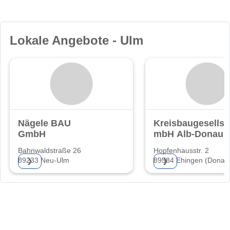
Lokale Angebote - Ulm
Nägele BAU
Kreisbaugesellsc
GmbH
mbH Alb-Donau
Bahnwaldstraße 26
Hopfenhausstr. 2
89233 Neu-Ulm
89584 Ehingen (Donau
❯
❯