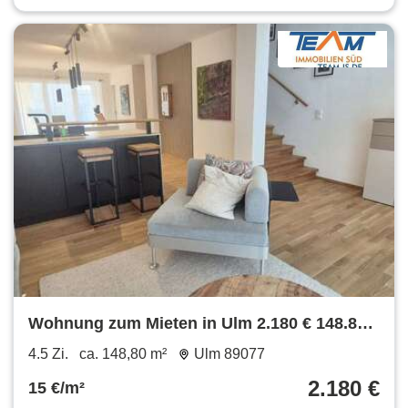
Wohnung zum Mieten in Ulm 2.180 € 148.8
m²
4.5 Zi.
ca. 148,80 m²
Ulm 89077
2.180 €
15 €/m²