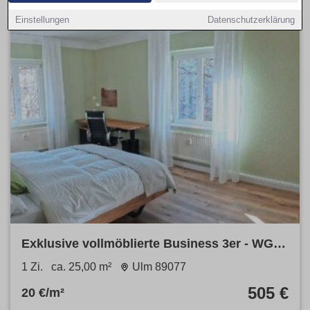
Einstellungen
Datenschutzerklärung
Exklusive vollmöblierte Business 3er - WG in
Ulm Weststadt
1 Zi.
ca. 25,00 m²
Ulm 89077
505 €
20 €/m²