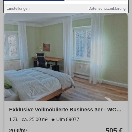
Einstellungen
Datenschutzerklärung
Exklusive vollmöblierte Business 3er - WG in
Ulm Weststadt
1 Zi.
ca. 25,00 m²
Ulm 89077
505 €
20 €/m²