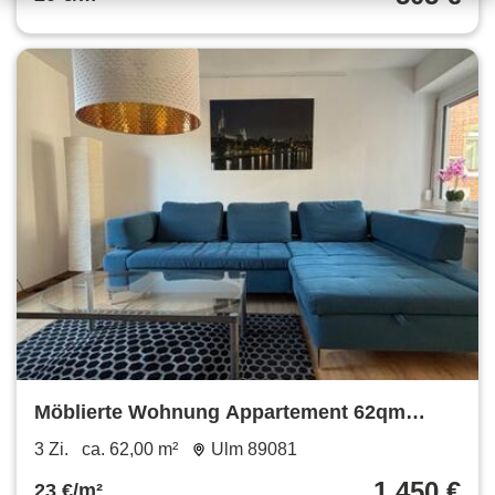
Möblierte Wohnung Appartement 62qm
Terrasse Ulm Söflingen
3 Zi.
ca. 62,00 m²
Ulm 89081
1.450 €
23 €/m²