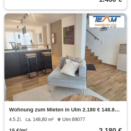
Wohnung zum Mieten in Ulm 2.180 € 148.8
m²
4.5 Zi.
ca. 148,80 m²
Ulm 89077
2.180 €
15 €/m²