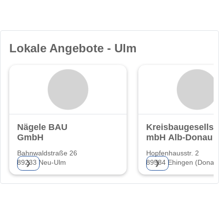
Lokale Angebote - Ulm
Nägele BAU
Kreisbaugesellsc
GmbH
mbH Alb-Donau
Bahnwaldstraße 26
Hopfenhausstr. 2
89233 Neu-Ulm
89584 Ehingen (Donau
❯
❯