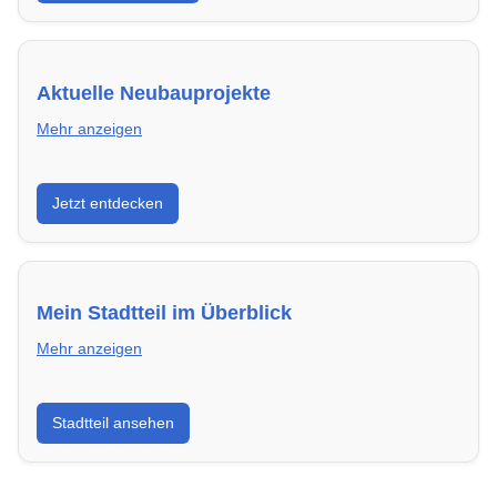
Aktuelle Neubauprojekte
Mehr anzeigen
Entdecke Neubauprojekte in Ulm – modern,
Jetzt entdecken
energieeffizient und sofort bezugsfertig.
Mein Stadtteil im Überblick
Mehr anzeigen
Erfahre mehr über deinen Stadtteil in Ulm:
Stadtteil ansehen
Lebensqualität, Verkehrsanbindung, Schulen,
Freizeitmöglichkeiten und Mietpreise.