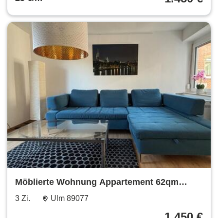
Möblierte Wohnung Appartement 62qm
Terrasse in Ulm Söflingen
3 Zi.
Ulm 89077
1.450 €