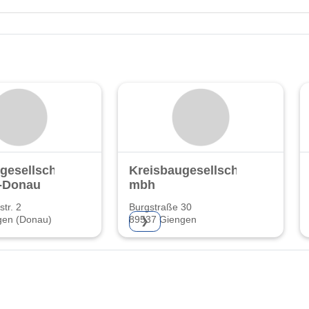
gesellschaft
Kreisbaugesellschaft
-Donau
mbh
tr. 2
Burgstraße 30
gen (Donau)
89537 Giengen
❯