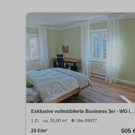
Exklusive vollmöblierte Business 3er - WG in
Ulm Weststadt
1 Zi.
ca. 25,00 m²
Ulm 89077
505 
20 €/m²