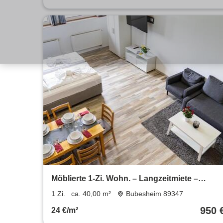
Möblierte 1-Zi. Wohn. – Langzeitmiete –
Warmmiete all-inkl.
1 Zi.
ca. 40,00 m²
Bubesheim 89347
950 
24 €/m²