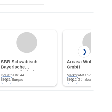
❯
SBB Schwäbisch
Arcasa Wohnbau
Bayerische
GmbH
Baugesellschaft
Industriestr. 44
Markgraf-Karl-Str. 33
mBH
89331 Burgau
89312 Günzburg
❯
❯