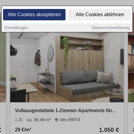
Alle Cookies akzeptieren
Alle Cookies ablehnen
Einstellungen
Datenschutzerklärung
Vollausgestattete 1-Zimmer-Apartments für
Studenten in Ulm
1 Zi.
ca. 36,49 m²
Ulm 89073
€
1.050 €
29 €/m²