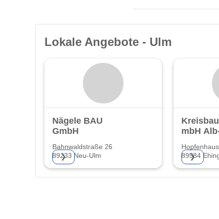
Lokale Angebote - Ulm
Nägele BAU
Kreisbau
GmbH
mbH Alb
Bahnwaldstraße 26
Hopfenhauss
89233 Neu-Ulm
89584 Ehin
❯
❯