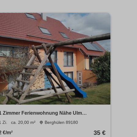
1 Zimmer Ferienwohnung Nähe Ulm
Merklingen zu vermieten
1 Zi.
ca. 20,00 m²
Berghülen 89180
35 €
2 €/m²