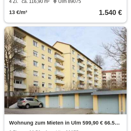
4 Zi.
ca. 116,90 m²
Ulm 89075
1.540 €
13 €/m²
Wohnung zum Mieten in Ulm 599,90 € 66.5
m²