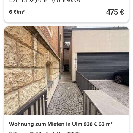
4 Zi.
ca. 85,00 m²
Ulm 89075
475 €
6 €/m²
Wohnung zum Mieten in Ulm 930 € 63 m²