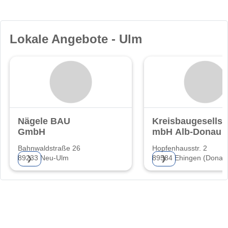
Lokale Angebote - Ulm
Nägele BAU
Kreisbaugesellsc
GmbH
mbH Alb-Donau
Bahnwaldstraße 26
Hopfenhausstr. 2
89233 Neu-Ulm
89584 Ehingen (Donau
❯
❯