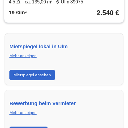
4.5 Zi.
ca. 135,00 m²
Ulm 89075
2.540 €
19 €/m²
Mietspiegel lokal in Ulm
Mehr anzeigen
Erhalte einen Überblick über die aktuellen Mietpreise
Mietspiegel ansehen
regional in Ulm. So weißt du genau, welche Miete fair
ist und wo sich ein Vergleich lohnt.
Bewerbung beim Vermieter
Mehr anzeigen
Wie du in Ulm mit einer überzeugenden Bewerbung