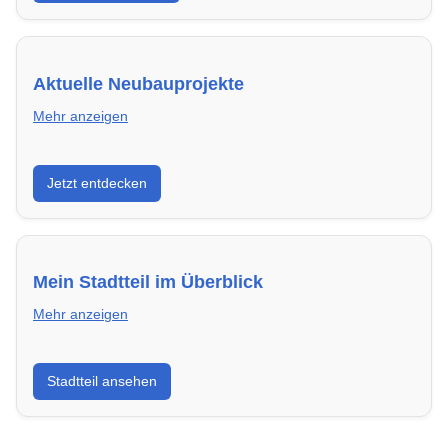
Aktuelle Neubauprojekte
Mehr anzeigen
Entdecke Neubauprojekte in Ulm – modern,
Jetzt entdecken
energieeffizient und sofort bezugsfertig.
Mein Stadtteil im Überblick
Mehr anzeigen
Erfahre mehr über deinen Stadtteil in Ulm:
Stadtteil ansehen
Lebensqualität, Verkehrsanbindung, Schulen,
Freizeitmöglichkeiten und Mietpreise.