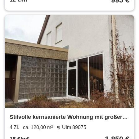
Stilvolle kernsanierte Wohnung mit großer
Terrasse in Ulm-Safranberg
4 Zi.
ca. 120,00 m²
Ulm 89075