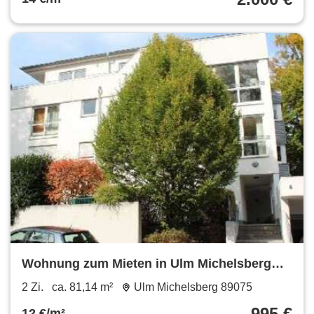
Wohnung zum Mieten in Ulm Michelsberg
995 € 81.14 m²
2 Zi.
ca. 81,14 m²
Ulm Michelsberg 89075
995 €
12 €/m²