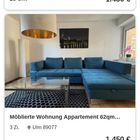
Möblierte Wohnung Appartement 62qm
Terrasse in Ulm Söflingen
3 Zi.
Ulm 89077
1.450 €