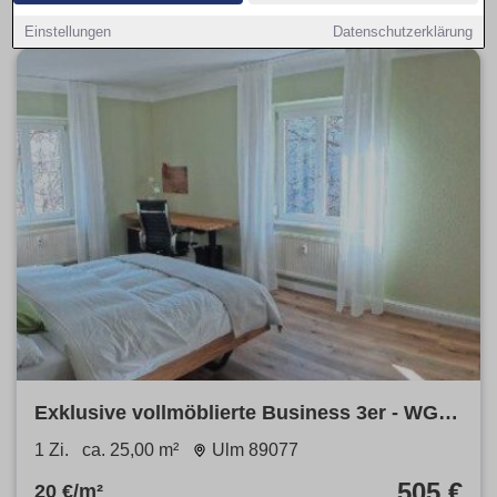
Einstellungen
Datenschutzerklärung
Exklusive vollmöblierte Business 3er - WG in
Ulm Weststadt
1 Zi.
ca. 25,00 m²
Ulm 89077
505 €
20 €/m²