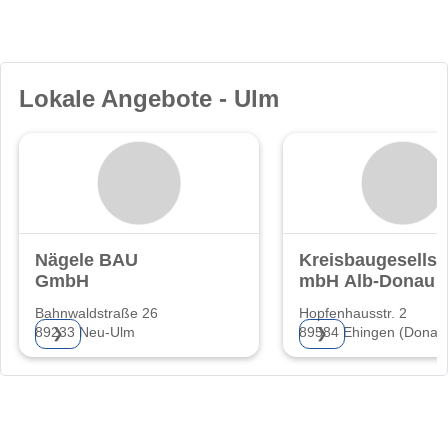
Lokale Angebote - Ulm
Nägele BAU
Kreisbaugesellsc
GmbH
mbH Alb-Donau
Bahnwaldstraße 26
Hopfenhausstr. 2
89233 Neu-Ulm
89584 Ehingen (Donau
❯
❯