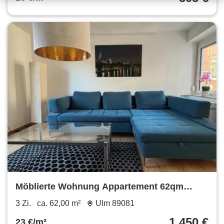
Möblierte Wohnung Appartement 62qm
Terrasse Ulm Söflingen
3 Zi.
ca. 62,00 m²
Ulm 89081
1.450 €
23 €/m²