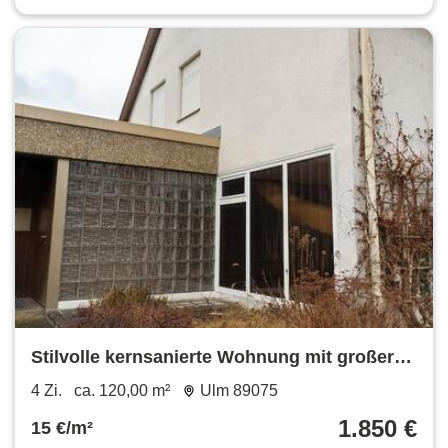
Stilvolle kernsanierte Wohnung mit großer
Terrasse in Ulm-Safranberg
4 Zi.
ca. 120,00 m²
Ulm 89075
1.850 €
15 €/m²