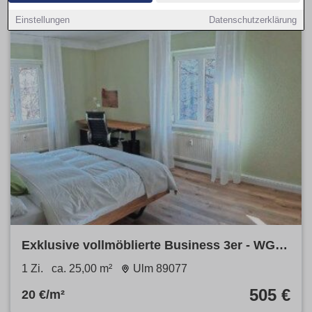
Einstellungen
Datenschutzerklärung
Exklusive vollmöblierte Business 3er - WG in
Ulm Weststadt
1 Zi.
ca. 25,00 m²
Ulm 89077
505 €
20 €/m²