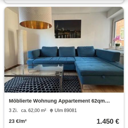
Möblierte Wohnung Appartement 62qm
Terrasse Ulm Söflingen
3 Zi.
ca. 62,00 m²
Ulm 89081
1.450 €
23 €/m²