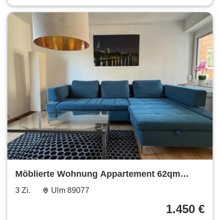
Möblierte Wohnung Appartement 62qm
Terrasse in Ulm Söflingen
3 Zi.
Ulm 89077
1.450 €