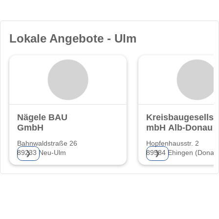
Lokale Angebote - Ulm
Nägele BAU
Kreisbaugesellsc
GmbH
mbH Alb-Donau
Bahnwaldstraße 26
Hopfenhausstr. 2
89233 Neu-Ulm
89584 Ehingen (Donau
❯
❯