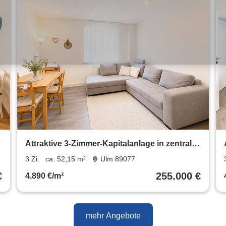
Attraktive 3-Zimmer-Kapitalanlage in zentraler
Lage
3 Zi.
ca. 52,15 m²
Ulm 89077
€
255.000 €
4.890 €/m²
mehr Angebote