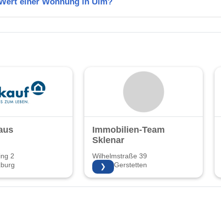
n Wert einer Wohnung in Ulm?
haus
Immobilien-Team
Sklenar
ing 2
Wilhelmstraße 39
burg
89547 Gerstetten
❯