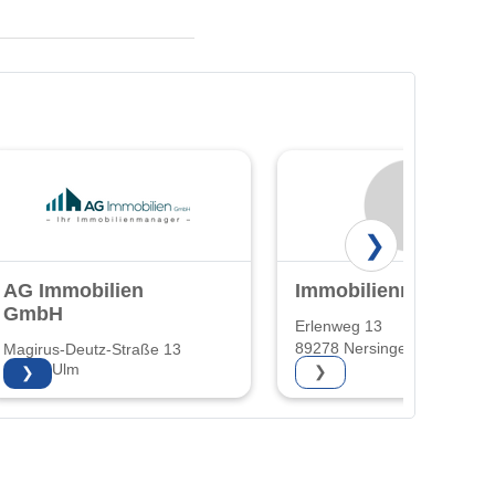
❯
AG Immobilien
Immobilienmeisterei
GmbH
Erlenweg 13
89278 Nersingen
Magirus-Deutz-Straße 13
89077 Ulm
❯
❯