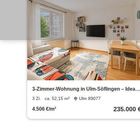
3-Zimmer-Wohnung in Ulm-Söflingen – Ideal
für Kapitalanleger
3 Zi.
ca. 52,15 m²
Ulm 89077
235.000 
4.506 €/m²