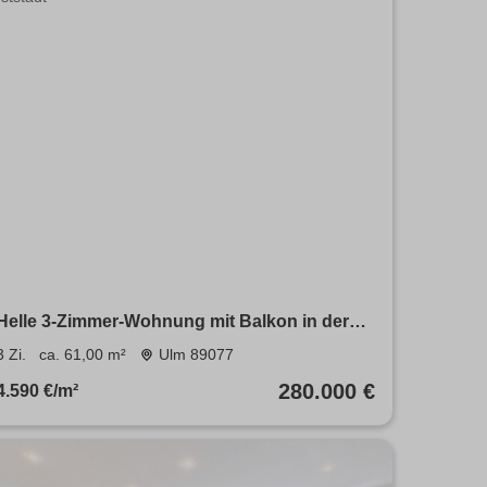
Helle 3-Zimmer-Wohnung mit Balkon in der
Ulmer Weststadt
3 Zi.
ca. 61,00 m²
Ulm 89077
280.000 €
4.590 €/m²