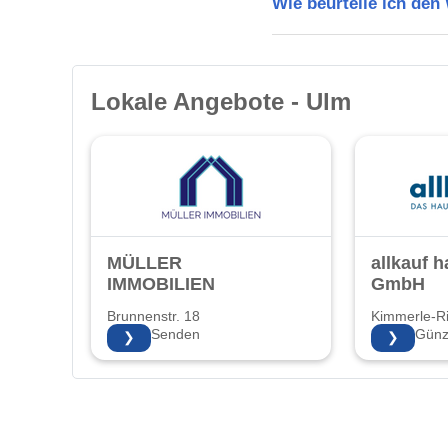
Wie beurteile ich de
Lokale Angebote - Ulm
MÜLLER
allkauf 
IMMOBILIEN
GmbH
Brunnenstr. 18
Kimmerle-R
89250 Senden
89312 Günz
❯
❯