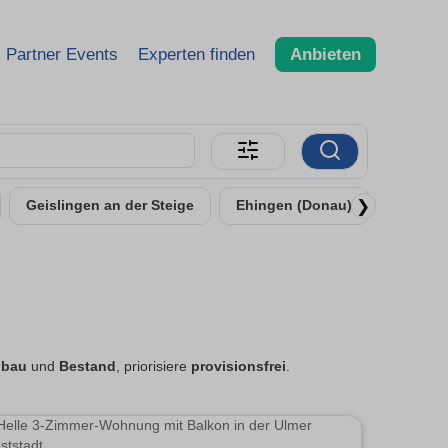
Partner Events
Experten finden
Anbieten
❯
Geislingen an der Steige
Ehingen (Donau)
Senden
bau
und
Bestand
, priorisiere
provisionsfrei
.