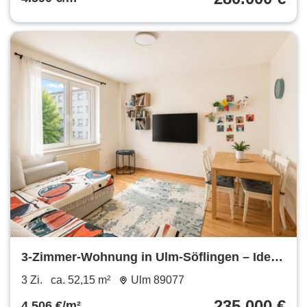
3-Zimmer-Wohnung in Ulm-Söflingen – Ideal
für Kapitalanleger
3 Zi.
ca. 52,15 m²
Ulm 89077
235.000 €
4.506 €/m²