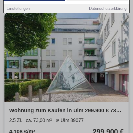
Einstellungen
Datenschutzerklärung
Wohnung zum Kaufen in Ulm 299.900 € 73
m²
2.5 Zi.
ca. 73,00 m²
Ulm 89077
299.900 €
4.108 €/m²