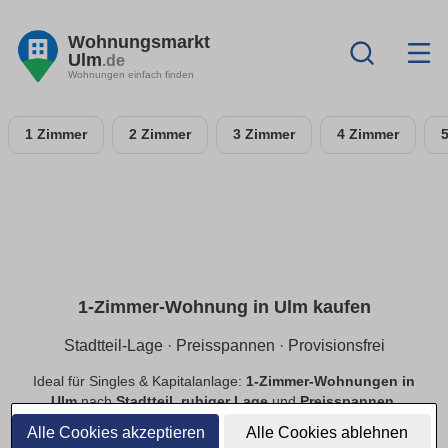
Wohnungsmarkt
Ulm
.de
Wohnungen einfach finden
1 Zimmer
2 Zimmer
3 Zimmer
4 Zimmer
1-Zimmer-Wohnung in Ulm kaufen
Stadtteil-Lage · Preisspannen · Provisionsfrei
Ideal für Singles & Kapitalanlage:
1-Zimmer-Wohnungen in
Ulm
nach
Stadtteil
,
ruhiger Lage
und
Preisspannen
.
Finde
provisionsfreie
Optionen, prüfe
Neubau
vs.
Alle Cookies akzeptieren
Alle Cookies ablehnen
Bestand
.