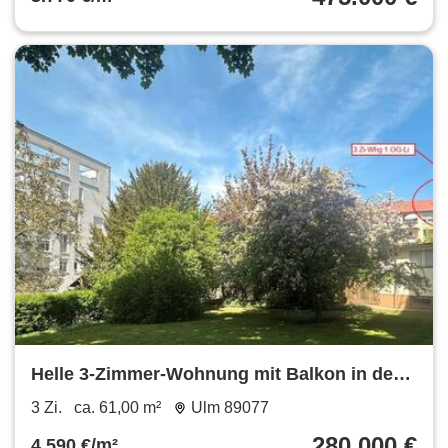
Helle 3-Zimmer-Wohnung mit Balkon in der
Ulmer Weststadt
3 Zi.
ca. 61,00 m²
Ulm 89077
280.000 €
4.590 €/m²