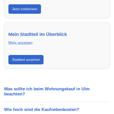
Entdecke Neubauprojekte in Ulm – modern,
Jetzt entdecken
energieeffizient und sofort bezugsfertig.
Mein Stadtteil im Überblick
Mehr anzeigen
Erfahre mehr über deinen Stadtteil in Ulm:
Stadtteil ansehen
Lebensqualität, Verkehrsanbindung, Schulen,
Freizeitmöglichkeiten und Mietpreise.
Was sollte ich beim Wohnungskauf in Ulm
beachten?
Wie hoch sind die Kaufnebenkosten?