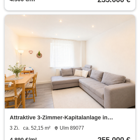
Attraktive 3-Zimmer-Kapitalanlage in
zentraler Lage
3 Zi.
ca. 52,15 m²
Ulm 89077
255.000 €
4.890 €/m²