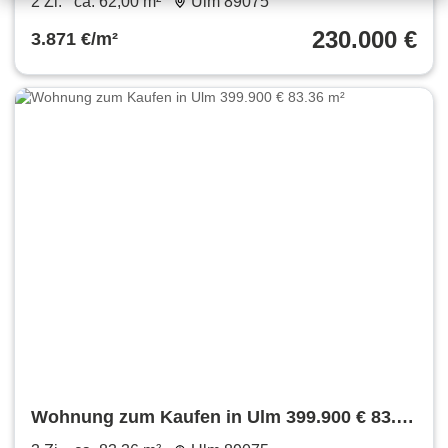
2 Zi.
ca. 62,00 m²
Ulm 89075
230.000 €
3.871 €/m²
Wohnung zum Kaufen in Ulm 399.900 € 83.36
m²