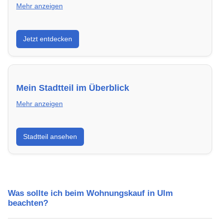
Mehr anzeigen
Entdecke Neubauprojekte in Ulm – modern,
Jetzt entdecken
energieeffizient und sofort bezugsfertig.
Mein Stadtteil im Überblick
Mehr anzeigen
Erfahre mehr über deinen Stadtteil in Ulm:
Stadtteil ansehen
Lebensqualität, Verkehrsanbindung, Schulen,
Freizeitmöglichkeiten und Mietpreise.
Was sollte ich beim Wohnungskauf in Ulm
beachten?