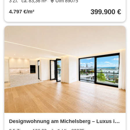
3 Zi.
ca. 83,36 m²
Ulm 89075
399.900 €
4.797 €/m²
Designwohnung am Michelsberg – Luxus in
Bestlage von Ulm