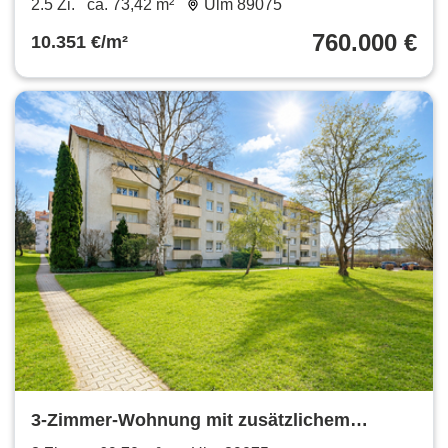
2.5 Zi.
ca. 73,42 m²
Ulm 89075
760.000 €
10.351 €/m²
3-Zimmer-Wohnung mit zusätzlichem
ausgebautem Zimmer im Dachgeschoss