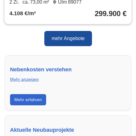
2 Zi.
ca. 73,00 m²
Ulm 89077
299.900 €
4.108 €/m²
mehr Angebote
Nebenkosten verstehen
Mehr anzeigen
Erfahre, welche Nebenkosten rechtmäßig sind und
Mehr erfahren
wie du deine monatliche Belastung optimieren
kannst.
Aktuelle Neubauprojekte