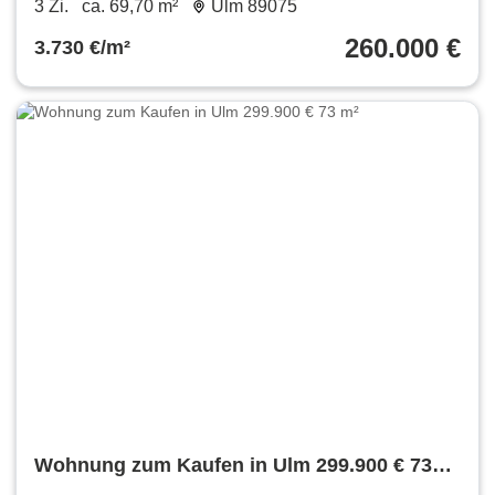
3 Zi.
ca. 69,70 m²
Ulm 89075
260.000 €
3.730 €/m²
Wohnung zum Kaufen in Ulm 299.900 € 73
m²