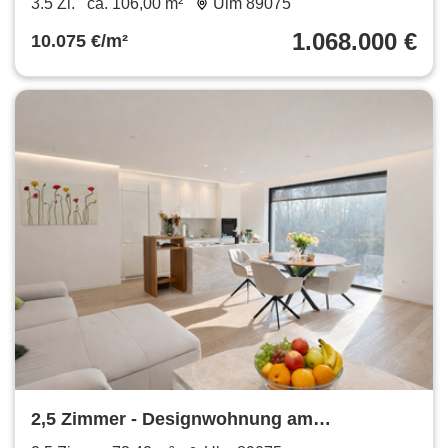
3.5 Zi.
ca. 106,00 m²
Ulm 89075
1.068.000 €
10.075 €/m²
2,5 Zimmer - Designwohnung am
Michelsberg – Luxus in Bestlage von Ulm