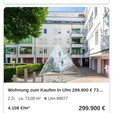
Wohnung zum Kaufen in Ulm 299.900 € 73
m²
2 Zi.
ca. 73,00 m²
Ulm 89077
299.900 €
4.108 €/m²