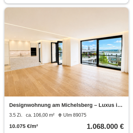
Designwohnung am Michelsberg – Luxus in
Bestlage von Ulm
3.5 Zi.
ca. 106,00 m²
Ulm 89075
1.068.000 €
10.075 €/m²