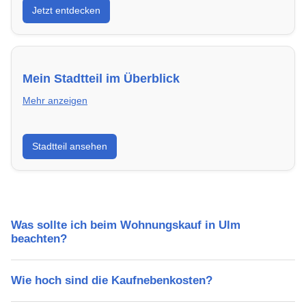
Jetzt entdecken
energieeffizient und sofort bezugsfertig.
Mein Stadtteil im Überblick
Mehr anzeigen
Erfahre mehr über deinen Stadtteil in Ulm:
Stadtteil ansehen
Lebensqualität, Verkehrsanbindung, Schulen,
Freizeitmöglichkeiten und Mietpreise.
Was sollte ich beim Wohnungskauf in Ulm
beachten?
Wie hoch sind die Kaufnebenkosten?