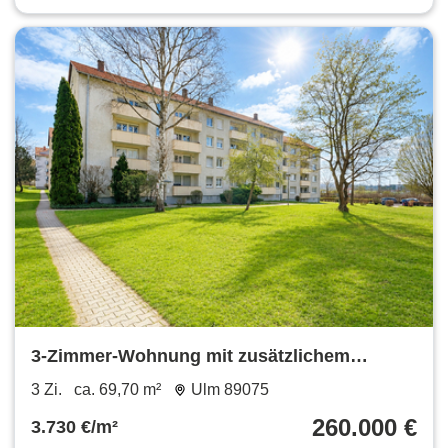
3-Zimmer-Wohnung mit zusätzlichem
ausgebautem Zimmer im Dachgeschoss
3 Zi.
ca. 69,70 m²
Ulm 89075
260.000 €
3.730 €/m²