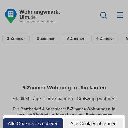
Wohnungsmarkt
Ulm
.de
Wohnungen einfach finden
1 Zimmer
2 Zimmer
3 Zimmer
4 Zimmer
5-Zimmer-Wohnung in Ulm kaufen
Stadtteil-Lage · Preisspannen · Großzügig wohnen
Für Platzbedarf & Ansprüche:
5-Zimmer-Wohnungen in
Ulm
nach
Stadtteil
,
ruhiger Lage
und
Preisspannen
.
Finde
provisionsfreie
Angebote mit passender Ausstattung.
Alle Cookies akzeptieren
Alle Cookies ablehnen