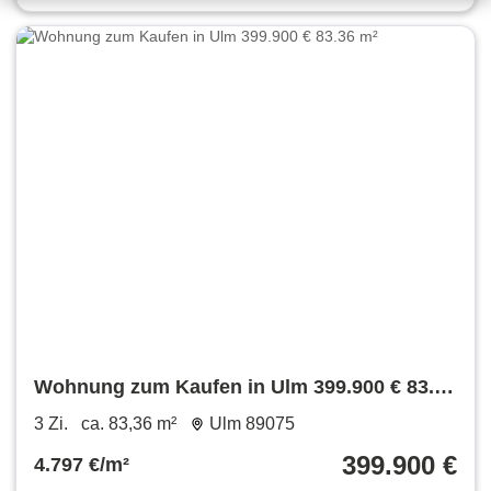
Wohnung zum Kaufen in Ulm 399.900 € 83.36
m²
3 Zi.
ca. 83,36 m²
Ulm 89075
399.900 €
4.797 €/m²