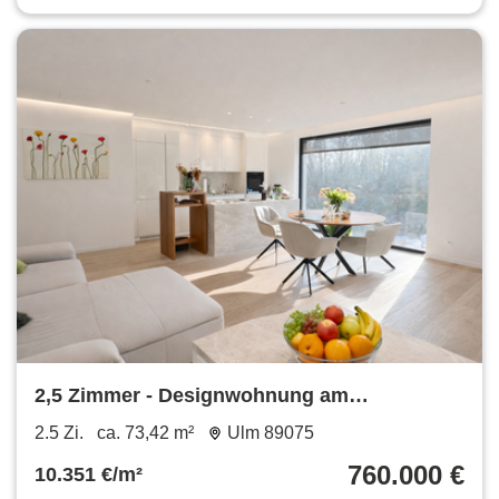
2,5 Zimmer - Designwohnung am
Michelsberg – Luxus in Bestlage von Ulm
2.5 Zi.
ca. 73,42 m²
Ulm 89075
760.000 €
10.351 €/m²