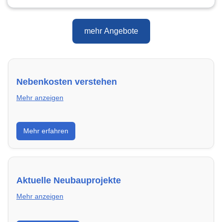
mehr Angebote
Nebenkosten verstehen
Mehr anzeigen
Erfahre, welche Nebenkosten rechtmäßig sind und
Mehr erfahren
wie du deine monatliche Belastung optimieren
kannst.
Aktuelle Neubauprojekte
Mehr anzeigen
Entdecke Neubauprojekte in Ulm – modern,