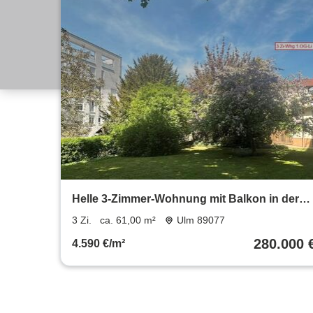
Helle 3-Zimmer-Wohnung mit Balkon in der
Ulmer Weststadt
3 Zi.
ca. 61,00 m²
Ulm 89077
280.000 
4.590 €/m²