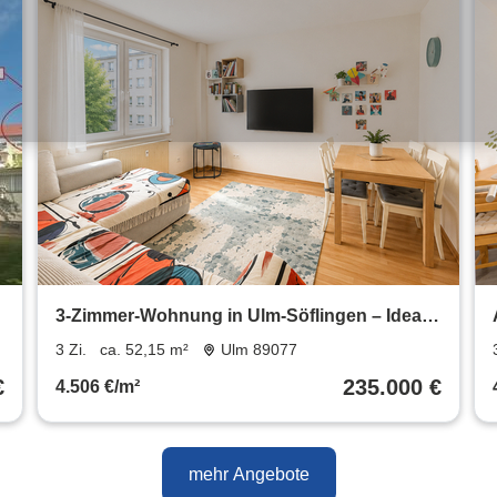
3-Zimmer-Wohnung in Ulm-Söflingen – Ideal
für Kapitalanleger
3 Zi.
ca. 52,15 m²
Ulm 89077
€
235.000 €
4.506 €/m²
mehr Angebote