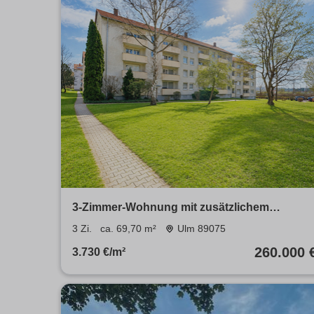
3-Zimmer-Wohnung mit zusätzlichem
ausgebautem Zimmer im Dachgeschoss
3 Zi.
ca. 69,70 m²
Ulm 89075
260.000 
3.730 €/m²