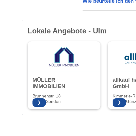
Wie beurteile ich de
Lokale Angebote - Ulm
MÜLLER
allkauf 
IMMOBILIEN
GmbH
Brunnenstr. 18
Kimmerle-R
89250 Senden
89312 Günz
❯
❯