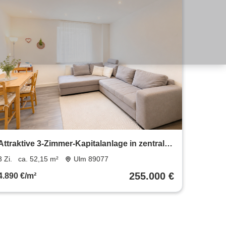
Attraktive 3-Zimmer-Kapitalanlage in zentraler
Lage
3 Zi.
ca. 52,15 m²
Ulm 89077
255.000 €
4.890 €/m²