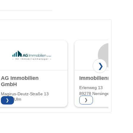
❯
AG Immobilien
Immobilienmeisterei
GmbH
Erlenweg 13
89278 Nersingen
Magirus-Deutz-Straße 13
89077 Ulm
❯
❯