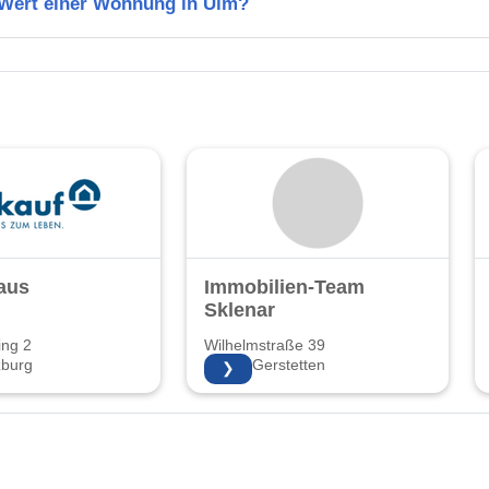
n Wert einer Wohnung in Ulm?
haus
Immobilien-Team
Sklenar
ing 2
Wilhelmstraße 39
burg
89547 Gerstetten
❯