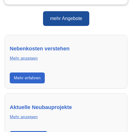
mehr Angebote
Nebenkosten verstehen
Mehr anzeigen
Erfahre, welche Nebenkosten rechtmäßig sind und
Mehr erfahren
wie du deine monatliche Belastung optimieren
kannst.
Aktuelle Neubauprojekte
Mehr anzeigen
Entdecke Neubauprojekte in Ulm – modern,