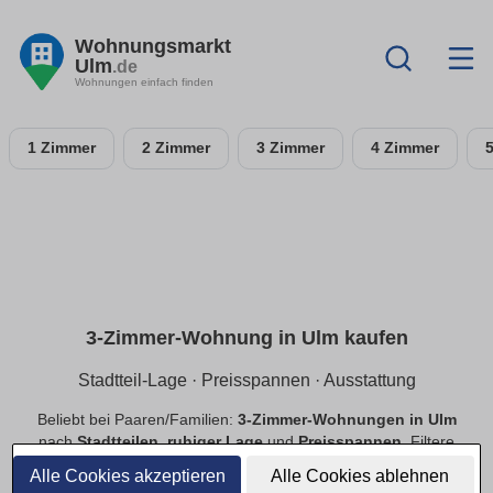
Wohnungsmarkt
Ulm
.de
Wohnungen einfach finden
1 Zimmer
2 Zimmer
3 Zimmer
4 Zimmer
3-Zimmer-Wohnung in Ulm kaufen
Stadtteil-Lage · Preisspannen · Ausstattung
Beliebt bei Paaren/Familien:
3-Zimmer-Wohnungen in Ulm
nach
Stadtteilen
,
ruhiger Lage
und
Preisspannen
. Filtere
Balkon
,
Tiefgarage
,
Aufzug
,
provisionsfrei
.
Alle Cookies akzeptieren
Alle Cookies ablehnen