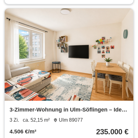
3-Zimmer-Wohnung in Ulm-Söflingen – Ideal
für Kapitalanleger
3 Zi.
ca. 52,15 m²
Ulm 89077
235.000 €
4.506 €/m²