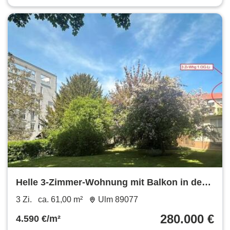
Helle 3-Zimmer-Wohnung mit Balkon in der
Ulmer Weststadt
3 Zi.
ca. 61,00 m²
Ulm 89077
280.000 €
4.590 €/m²