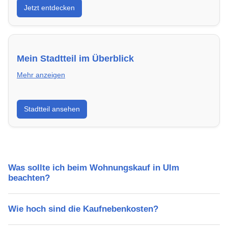
Jetzt entdecken
energieeffizient und sofort bezugsfertig.
Mein Stadtteil im Überblick
Mehr anzeigen
Erfahre mehr über deinen Stadtteil in Ulm:
Stadtteil ansehen
Lebensqualität, Verkehrsanbindung, Schulen,
Freizeitmöglichkeiten und Mietpreise.
Was sollte ich beim Wohnungskauf in Ulm
beachten?
Wie hoch sind die Kaufnebenkosten?