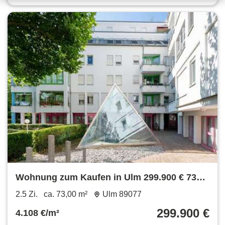
Wohnung zum Kaufen in Ulm 299.900 € 73
m²
2.5 Zi.
ca. 73,00 m²
Ulm 89077
299.900 €
4.108 €/m²