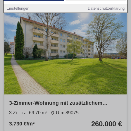
Einstellungen
Datenschutzerklärung
3-Zimmer-Wohnung mit zusätzlichem
ausgebautem Zimmer im Dachgeschoss
3 Zi.
ca. 69,70 m²
Ulm 89075
260.000 €
3.730 €/m²