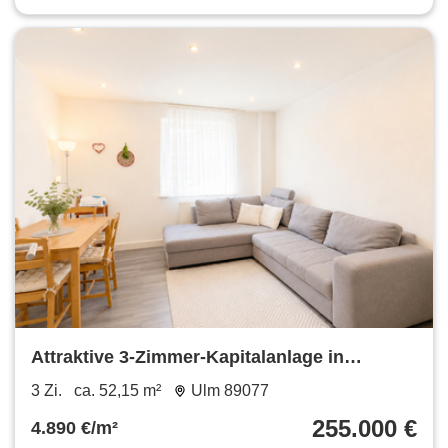
Attraktive 3-Zimmer-Kapitalanlage in
zentraler Lage
3 Zi.
ca. 52,15 m²
Ulm 89077
255.000 €
4.890 €/m²