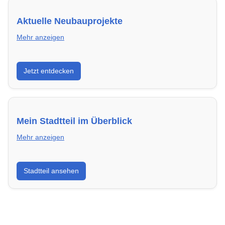
Aktuelle Neubauprojekte
Mehr anzeigen
Entdecke Neubauprojekte in Ulm – modern,
Jetzt entdecken
energieeffizient und sofort bezugsfertig.
Mein Stadtteil im Überblick
Mehr anzeigen
Erfahre mehr über deinen Stadtteil in Ulm:
Stadtteil ansehen
Lebensqualität, Verkehrsanbindung, Schulen,
Freizeitmöglichkeiten und Mietpreise.