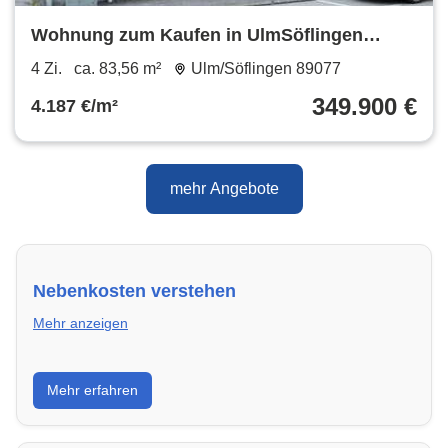
Wohnung zum Kaufen in UlmSöflingen
349.900 € 83.56 m²
4 Zi.
ca. 83,56 m²
Ulm/Söflingen 89077
349.900 €
4.187 €/m²
mehr Angebote
Nebenkosten verstehen
Mehr anzeigen
Erfahre, welche Nebenkosten rechtmäßig sind und
Mehr erfahren
wie du deine monatliche Belastung optimieren
kannst.