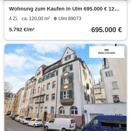
Wohnung zum Kaufen in Ulm 695.000 € 120
m²
4 Zi.
ca. 120,00 m²
Ulm 89073
695.000 €
5.792 €/m²