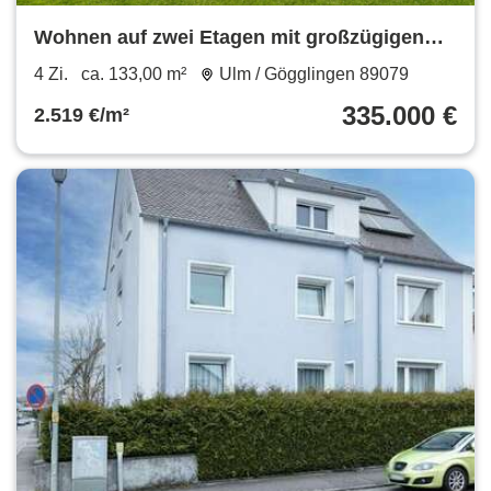
Wohnen auf zwei Etagen mit großzügigen
Garten
4 Zi.
ca. 133,00 m²
Ulm / Gögglingen 89079
335.000 €
2.519 €/m²