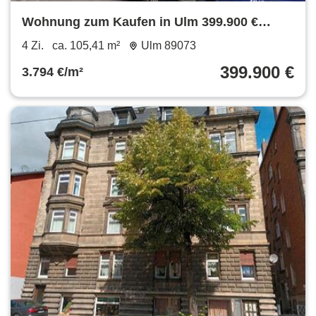
Wohnung zum Kaufen in Ulm 399.900 €
105.41 m²
4 Zi.
ca. 105,41 m²
Ulm 89073
399.900 €
3.794 €/m²