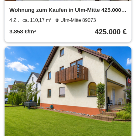
Wohnung zum Kaufen in Ulm-Mitte 425.000 €
110.17 m²
4 Zi.
ca. 110,17 m²
Ulm-Mitte 89073
425.000 €
3.858 €/m²