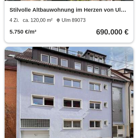
Stilvolle Altbauwohnung im Herzen von Ulm
- 4 Zimmer, Stuckdecken
4 Zi.
ca. 120,00 m²
Ulm 89073
690.000 €
5.750 €/m²