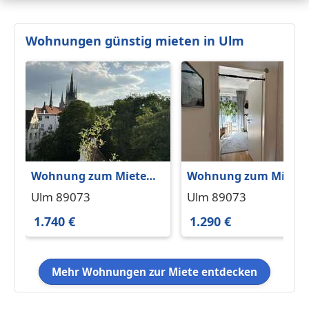
Wohnungen günstig mieten in Ulm
Wohnung zum Mieten
Wohnung zum Miete
in Ulm 1.740 € 119 m²
in Ulm 1.290 € 86 m²
Ulm 89073
Ulm 89073
1.740 €
1.290 €
Mehr Wohnungen zur Miete entdecken