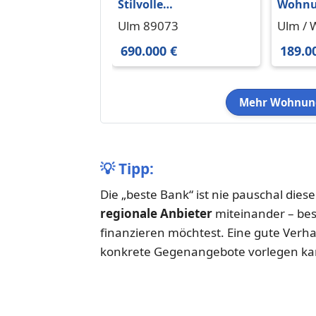
Stilvolle
Wohnu
Altbauwohnung im
in Ulm
Ulm 89073
Ulm / 
Herzen von Ulm - 4
189.00
690.000 €
189.0
Zimmer, Stuckdecken
Mehr Wohnung
💡
Tipp:
Die „beste Bank“ ist nie pauschal dies
regionale Anbieter
miteinander – be
finanzieren möchtest. Eine gute Ver
konkrete Gegenangebote vorlegen ka