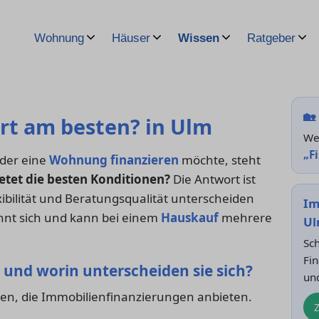
Wohnung
Häuser
Wissen
Ratgeber
🏡
rt am besten? in Ulm
Wei
„F
oder eine
Wohnung finanzieren
möchte, steht
etet die besten Konditionen?
Die Antwort ist
exibilität und Beratungsqualität unterscheiden
Im
lohnt sich und kann bei einem
Hauskauf
mehrere
U
Sch
Fin
 und worin unterscheiden sie sich?
un
ken, die Immobilienfinanzierungen anbieten.