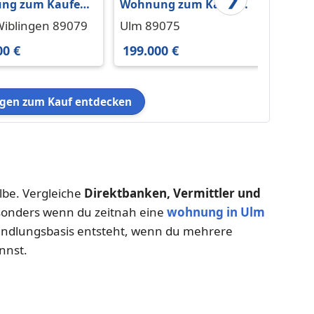
ng zum Kaufen
Wohnung zum Kaufen
Wohnu
 Wiblingen
in Ulm 199.000 € 70.2
in Ul
Wiblingen 89079
Ulm 89075
Ulm /
0 € 58.73 m²
m²
297.00
00 €
199.000 €
297.0
en zum Kauf entdecken
elbe. Vergleiche
Direktbanken, Vermittler und
sonders wenn du zeitnah eine
wohnung in Ulm
handlungsbasis entsteht, wenn du mehrere
nnst.