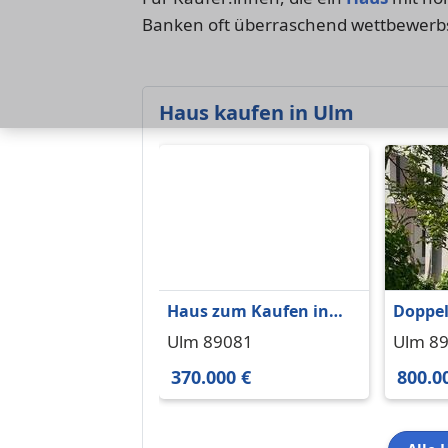
Banken oft überraschend wettbewerbs
Haus kaufen in Ulm
Haus zum Kaufen in
Doppel
Ulm 370.000 € 134.53 m²
Ulm 89081
Ulm 8
370.000 €
800.0