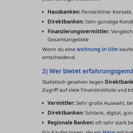
Hausbanken:
Persönlicher Kontakt,
Direktbanken:
Sehr günstige Kondi
Finanzierungsvermittler:
Vergleich
Gesamtangebote
Wenn du eine
wohnung in Ulm
kaufen
entscheidend.
2) Wer bietet erfahrungsgemä
Statistisch gesehen liegen
Direktban
Zugriff auf viele Finanzinstitute und
Vermittler:
Sehr große Auswahl, be
Direktbanken:
Schlank, digital, gün
Regionale Banken:
oft sehr stark b
Für Käufer:innen, die ein
Haus
mit hoh