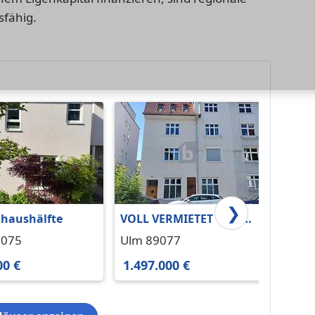
fähig.
❯
haushälfte
VOLL VERMIETET + DG-
Einfa
AUSBAUPOTENZIAL
Eselsb
9075
Ulm 89077
Ulm 8
00 €
1.497.000 €
625.0