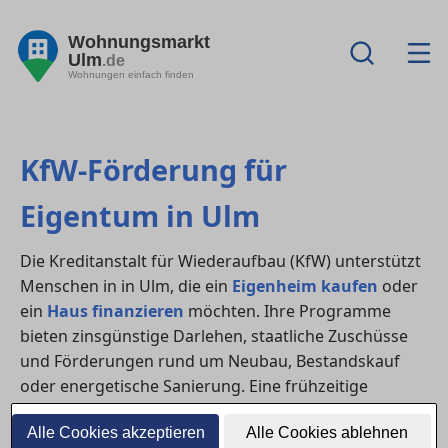
Wohnungsmarkt
Ulm
.de
Wohnungen einfach finden
KfW-Förderung für
Eigentum in Ulm
Die Kreditanstalt für Wiederaufbau (KfW) unterstützt
Menschen in in Ulm, die ein
Eigenheim kaufen
oder
ein
Haus finanzieren
möchten. Ihre Programme
bieten zinsgünstige Darlehen, staatliche Zuschüsse
und Förderungen rund um Neubau, Bestandskauf
oder energetische Sanierung. Eine frühzeitige
Planung lohnt sich – oft lassen sich mehrere
Alle Cookies akzeptieren
Alle Cookies ablehnen
Programme kombinieren.