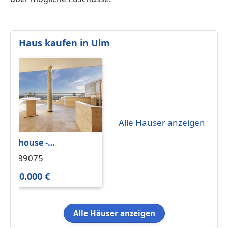
Haus kaufen in Ulm
Alle Häuser anzeigen
Penthouse -
Designwohnung am
Ulm 89075
Michelsberg – Luxus in
1.960.000 €
Bestlage von Ulm
Alle Häuser anzeigen