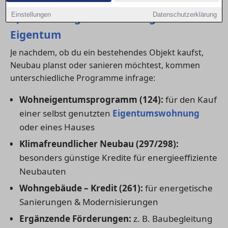
1) Die wichtigsten KfW-Programme für
Einstellungen
Datenschutzerklärung
Eigentum
Je nachdem, ob du ein bestehendes Objekt kaufst,
Neubau planst oder sanieren möchtest, kommen
unterschiedliche Programme infrage:
Wohneigentumsprogramm (124):
für den Kauf
einer selbst genutzten
Eigentumswohnung
oder eines Hauses
Klimafreundlicher Neubau (297/298):
besonders günstige Kredite für energieeffiziente
Neubauten
Wohngebäude – Kredit (261):
für energetische
Sanierungen & Modernisierungen
Ergänzende Förderungen:
z. B. Baubegleitung