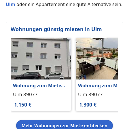
Ulm
oder ein Appartement eine gute Alternative sein.
Wohnungen günstig mieten in Ulm
Wohnung zum Mieten
Wohnung zum Miete
in Ulm 1.150 € 68 m²
in Ulm 1.300 € 77 m²
Ulm 89077
Ulm 89077
1.150 €
1.300 €
Mehr Wohnungen zur Miete entdecken