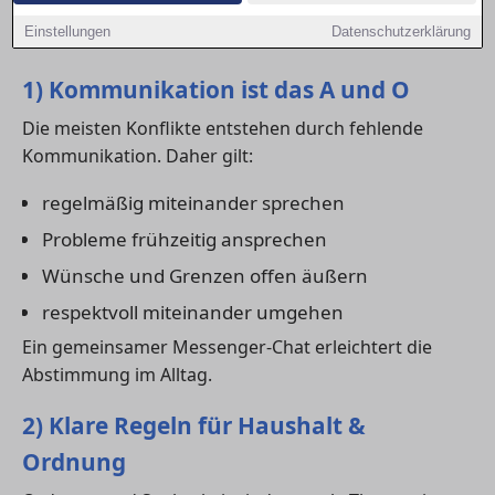
Städten wie in Ulm kann eine funktionierende WG
Einstellungen
Datenschutzerklärung
den Alltag erheblich erleichtern.
1) Kommunikation ist das A und O
Die meisten Konflikte entstehen durch fehlende
Kommunikation. Daher gilt:
regelmäßig miteinander sprechen
Probleme frühzeitig ansprechen
Wünsche und Grenzen offen äußern
respektvoll miteinander umgehen
Ein gemeinsamer Messenger-Chat erleichtert die
Abstimmung im Alltag.
2) Klare Regeln für Haushalt &
Ordnung