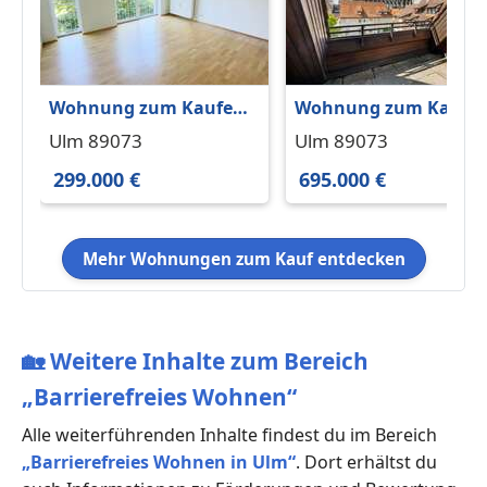
Wohnung zum Kaufen
Wohnung zum Kaufe
in Ulm 299.000 € 69.8
in Ulm 695.000 € 120 
Ulm 89073
Ulm 89073
m²
299.000 €
695.000 €
Mehr Wohnungen zum Kauf entdecken
🏡
Weitere Inhalte zum Bereich
„Barrierefreies Wohnen“
Alle weiterführenden Inhalte findest du im Bereich
„Barrierefreies Wohnen in Ulm“
. Dort erhältst du