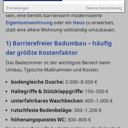
Je nach Zustand der Immobilie kann es auch sinnvoll
Einstellungen
Datenschutzerklärung
sein, eine bereits barrierearm modernisierte
Eigentumswohnung
oder ein
Haus
zu erwerben,
statt eine ältere Wohnung vollständig umzubauen.
1) Barrierefreier Badumbau – häufig
der größte Kostenfaktor
Das Badezimmer ist der wichtigste Bereich beim
Umbau. Typische Maßnahmen und Kosten:
bodengleiche Dusche:
3.000–8.000 €
Haltegriffe & Stützklappgriffe:
150–500 €
unterfahrbares Waschbecken:
400–1.000 €
rutschfeste Bodenbeläge:
300–1.200 €
höhenangepasstes WC:
300–800 €