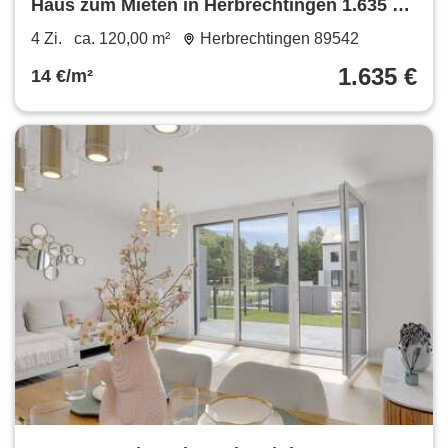
Haus zum Mieten in Herbrechtingen 1.635 €
120 m²
4 Zi.
ca. 120,00 m²
Herbrechtingen 89542
1.635 €
14 €/m²