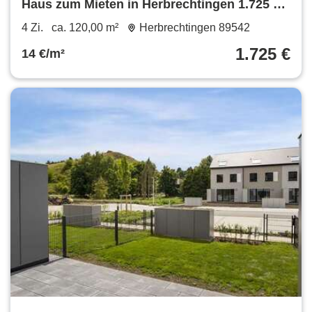
Haus zum Mieten in Herbrechtingen 1.725 €
120 m²
4 Zi.
ca. 120,00 m²
Herbrechtingen 89542
1.725 €
14 €/m²