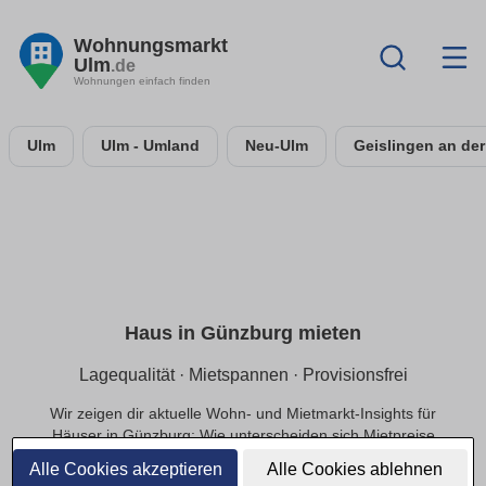
Wohnungsmarkt
Ulm
.de
Wohnungen einfach finden
Ulm
Ulm - Umland
Neu-Ulm
Geislingen an der
Haus in Günzburg mieten
Lagequalität · Mietspannen · Provisionsfrei
Wir zeigen dir aktuelle Wohn- und Mietmarkt-Insights für
Häuser in Günzburg: Wie unterscheiden sich Mietpreise
innerhalb der Lage, welche Infrastruktur beeinflusst die
Alle Cookies akzeptieren
Alle Cookies ablehnen
Nachfrage und welche Preisbereiche sind realistisch?