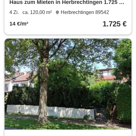
Haus zum Mieten in Herbrechtingen 1.725 €
120 m²
4 Zi.
ca. 120,00 m²
Herbrechtingen 89542
1.725 €
14 €/m²