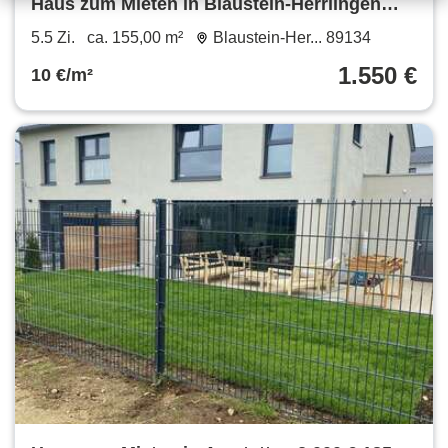
Haus zum Mieten in Blaustein-Herrlingen
1.550 € 155 m²
5.5 Zi.
ca. 155,00 m²
Blaustein-Her... 89134
1.550 €
10 €/m²