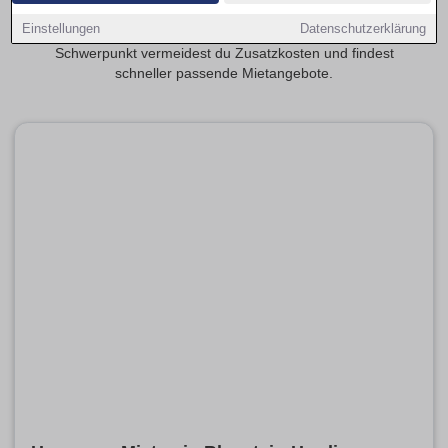
realistisch? Transparente Mietspannen erleichtern die
Einstellungen
Datenschutzerklärung
Planung deiner monatlichen Kosten. Mit provisionsfrei als
Schwerpunkt vermeidest du Zusatzkosten und findest
schneller passende Mietangebote.