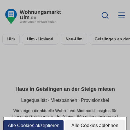
Wohnungsmarkt
Ulm
.de
Wohnungen einfach finden
Ulm
Ulm - Umland
Neu-Ulm
Geislingen an der
Haus in Geislingen an der Steige mieten
Lagequalität · Mietspannen · Provisionsfrei
Wir zeigen dir aktuelle Wohn- und Mietmarkt-Insights für
Häuser in Geislingen an der Steige: Wie unterscheiden sich
Mietpreise innerhalb der Lage, welche Infrastruktur
Alle Cookies akzeptieren
Alle Cookies ablehnen
beeinflusst die Nachfrage und welche Preisbereiche sind