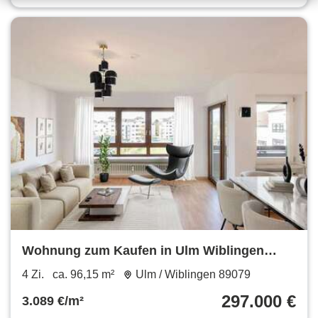
Wohnung zum Kaufen in Ulm Wiblingen
297.000 € 96.15 m²
4 Zi.
ca. 96,15 m²
Ulm / Wiblingen 89079
297.000 €
3.089 €/m²