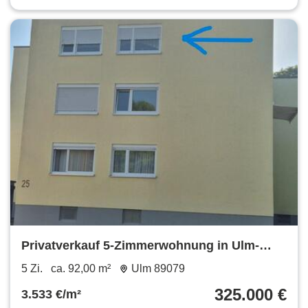
Privatverkauf 5-Zimmerwohnung in Ulm-
Wiblingen
5 Zi.
ca. 92,00 m²
Ulm 89079
325.000 €
3.533 €/m²