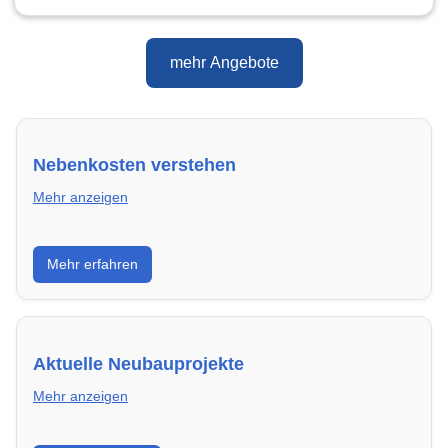
mehr Angebote
Nebenkosten verstehen
Mehr anzeigen
Erfahre, welche Nebenkosten rechtmäßig sind und
Mehr erfahren
wie du deine monatliche Belastung optimieren
kannst.
Aktuelle Neubauprojekte
Mehr anzeigen
Entdecke Neubauprojekte in Ulm – modern,