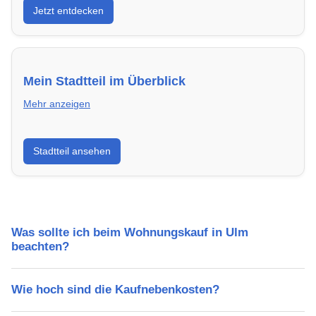
Jetzt entdecken
energieeffizient und sofort bezugsfertig.
Mein Stadtteil im Überblick
Mehr anzeigen
Erfahre mehr über deinen Stadtteil in Ulm:
Stadtteil ansehen
Lebensqualität, Verkehrsanbindung, Schulen,
Freizeitmöglichkeiten und Mietpreise.
Was sollte ich beim Wohnungskauf in Ulm
beachten?
Wie hoch sind die Kaufnebenkosten?