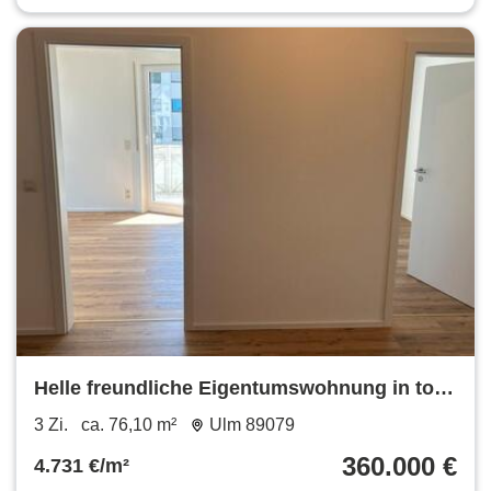
Helle freundliche Eigentumswohnung in top
Lage in Ulm Wiblingen
3 Zi.
ca. 76,10 m²
Ulm 89079
360.000 €
4.731 €/m²