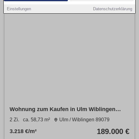
Einstellungen
Datenschutzerklärung
Wohnung zum Kaufen in Ulm Wiblingen
189.000 € 58.73 m²
2 Zi.
ca. 58,73 m²
Ulm / Wiblingen 89079
189.000 €
3.218 €/m²