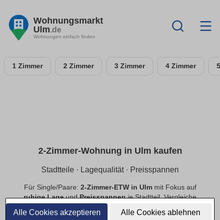
Wohnungsmarkt
Ulm
.de
Wohnungen einfach finden
1 Zimmer
2 Zimmer
3 Zimmer
4 Zimmer
2-Zimmer-Wohnung in Ulm kaufen
Stadtteile · Lagequalität · Preisspannen
Für Single/Paare:
2-Zimmer-ETW in Ulm
mit Fokus auf
ruhige Lage
und
Preisspannen
je Stadtteil. Vergleiche
Neubau
und
Bestand
, priorisiere
provisionsfrei
.
Alle Cookies akzeptieren
Alle Cookies ablehnen