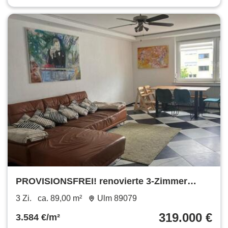
PROVISIONSFREI! renovierte 3-Zimmer
Wohnung in Ulm-Wiblingen
3 Zi.
ca. 89,00 m²
Ulm 89079
319.000 €
3.584 €/m²