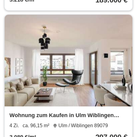
Wohnung zum Kaufen in Ulm Wiblingen
297.000 € 96.15 m²
4 Zi.
ca. 96,15 m²
Ulm / Wiblingen 89079