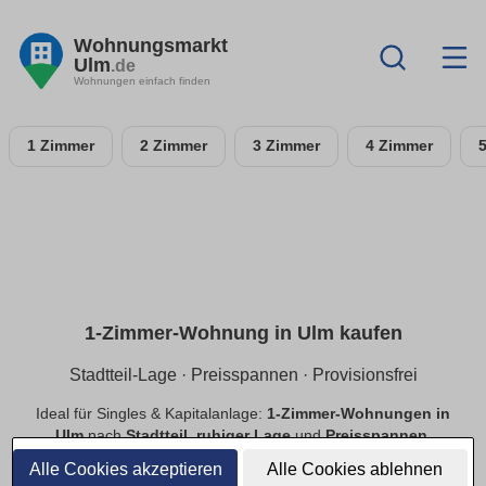
Wohnungsmarkt
Ulm
.de
Wohnungen einfach finden
1 Zimmer
2 Zimmer
3 Zimmer
4 Zimmer
1-Zimmer-Wohnung in Ulm kaufen
Stadtteil-Lage · Preisspannen · Provisionsfrei
Ideal für Singles & Kapitalanlage:
1-Zimmer-Wohnungen in
Ulm
nach
Stadtteil
,
ruhiger Lage
und
Preisspannen
.
Finde
provisionsfreie
Optionen, prüfe
Neubau
vs.
Alle Cookies akzeptieren
Alle Cookies ablehnen
Bestand
.