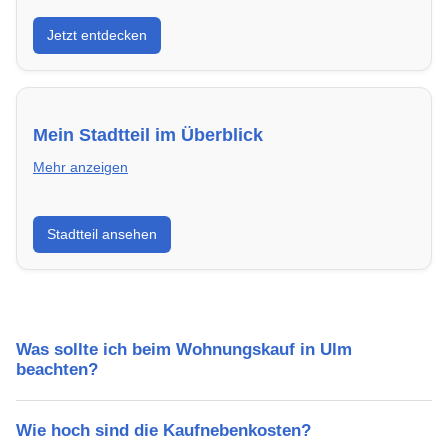
Entdecke Neubauprojekte in Ulm – modern,
Jetzt entdecken
energieeffizient und sofort bezugsfertig.
Mein Stadtteil im Überblick
Mehr anzeigen
Erfahre mehr über deinen Stadtteil in Ulm:
Stadtteil ansehen
Lebensqualität, Verkehrsanbindung, Schulen,
Freizeitmöglichkeiten und Mietpreise.
Was sollte ich beim Wohnungskauf in Ulm
beachten?
Wie hoch sind die Kaufnebenkosten?