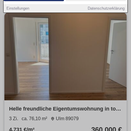
Einstellungen
Datenschutzerklärung
Helle freundliche Eigentumswohnung in top
Lage in Ulm Wiblingen
3 Zi.
ca. 76,10 m²
Ulm 89079
360.000 €
4.731 €/m²