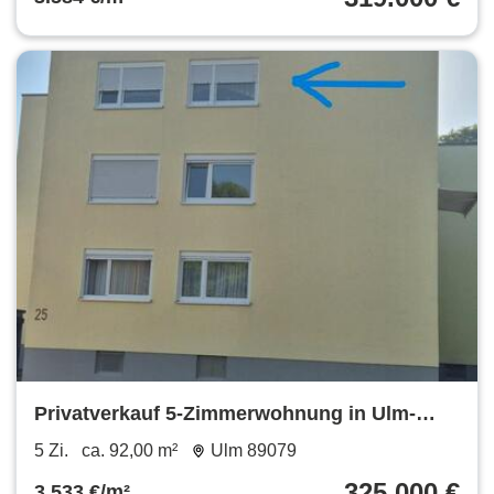
Privatverkauf 5-Zimmerwohnung in Ulm-
Wiblingen
5 Zi.
ca. 92,00 m²
Ulm 89079
325.000 €
3.533 €/m²