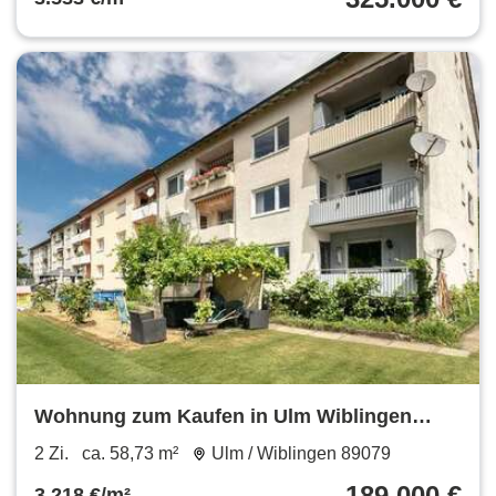
Wohnung zum Kaufen in Ulm Wiblingen
189.000 € 58.73 m²
2 Zi.
ca. 58,73 m²
Ulm / Wiblingen 89079
189.000 €
3.218 €/m²