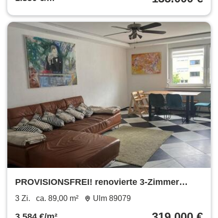
PROVISIONSFREI! renovierte 3-Zimmer
Wohnung in Ulm-Wiblingen
3 Zi.
ca. 89,00 m²
Ulm 89079
319.000 €
3.584 €/m²