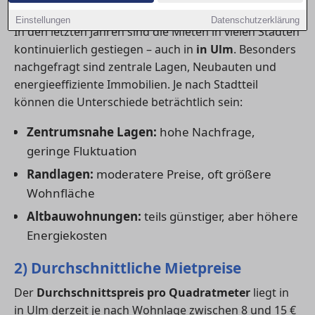
1) Aktuelle Mietpreistrends
Einstellungen
Datenschutzerklärung
In den letzten Jahren sind die Mieten in vielen Städten
kontinuierlich gestiegen – auch in
in Ulm
. Besonders
nachgefragt sind zentrale Lagen, Neubauten und
energieeffiziente Immobilien. Je nach Stadtteil
können die Unterschiede beträchtlich sein:
Zentrumsnahe Lagen:
hohe Nachfrage,
geringe Fluktuation
Randlagen:
moderatere Preise, oft größere
Wohnfläche
Altbauwohnungen:
teils günstiger, aber höhere
Energiekosten
2) Durchschnittliche Mietpreise
Der
Durchschnittspreis pro Quadratmeter
liegt in
in Ulm derzeit je nach Wohnlage zwischen 8 und 15 €