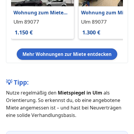
Wohnung zum Mieten
Wohnung zum Miete
in Ulm 1.150 € 68 m²
in Ulm 1.300 € 77 m²
Ulm 89077
Ulm 89077
1.150 €
1.300 €
Mehr Wohnungen zur Miete entdecken
💡
Tipp:
Nutze regelmäßig den
Mietspiegel in Ulm
als
Orientierung. So erkennst du, ob eine angebotene
Miete angemessen ist – und hast bei Neuverträgen
eine solide Verhandlungsbasis.